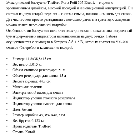
Электрический биотуалет Thetford Porta Potti 565 Electric – модель с
эргономичным дизайном, высокой посадкой и инновационной конструкцией. Он
состоит из двух секций: верхняя – система смыва, нижняя – емкость для стоков.
Две части очень просто разъединить с помощью рычага, а туалетную жидкость
можно налить через сливной патрубок.
Особенностями биотуалета являются электрическая кнопка смыва, встроенный
бумагодержатель и индикаторы наполненности на двух бачках. Работа
осуществляется с помощью 6 батареек АА 1,5 В, которых хватает на 500-700
смывов (батарейки в комплект не входят).
• Размер: 44,8х38,8х45 см
• Вес нетто: 5,015 кг
• Объем сточного резервуара: 21 л
• Объем резервуара для слива: 15 л
• Высота сиденья: 44,3 см
• Материал: пластик
• Электрический насос для смыва
• Индикатор уровня сточного резервуара
• Индикатор уровня емкости для слива
• Цвет: белый
• Размер коробки: 45,3x40x46,7 см
• Вес брутто: 6,123 кг
• Производитель: Thetford
• Страна: Китай