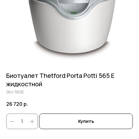
Биотуалет Thetford Porta Potti 565 E
жидкостной
SKU:
565Е
26 720
р.
Купить