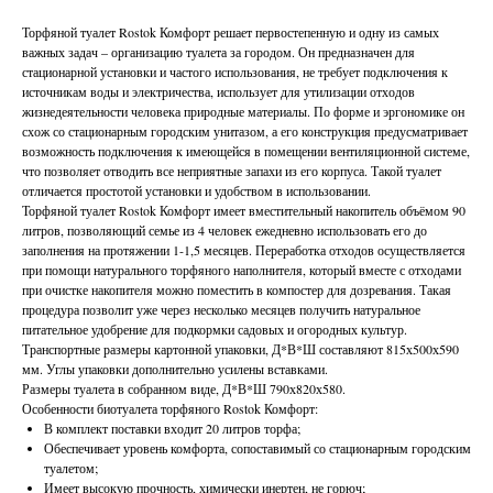
Торфяной туалет Rostok Комфорт решает первостепенную и одну из самых
важных задач – организацию туалета за городом. Он предназначен для
стационарной установки и частого использования, не требует подключения к
источникам воды и электричества, использует для утилизации отходов
жизнедеятельности человека природные материалы. По форме и эргономике он
схож со стационарным городским унитазом, а его конструкция предусматривает
возможность подключения к имеющейся в помещении вентиляционной системе,
что позволяет отводить все неприятные запахи из его корпуса. Такой туалет
отличается простотой установки и удобством в использовании.
Торфяной туалет Rostok Комфорт имеет вместительный накопитель объёмом 90
литров, позволяющий семье из 4 человек ежедневно использовать его до
заполнения на протяжении 1-1,5 месяцев. Переработка отходов осуществляется
при помощи натурального торфяного наполнителя, который вместе с отходами
при очистке накопителя можно поместить в компостер для дозревания. Такая
процедура позволит уже через несколько месяцев получить натуральное
питательное удобрение для подкормки садовых и огородных культур.
Транспортные размеры картонной упаковки, Д*В*Ш составляют 815х500х590
мм. Углы упаковки дополнительно усилены вставками.
Размеры туалета в собранном виде, Д*В*Ш 790х820х580.
Особенности биотуалета торфяного Rostok Комфорт:
В комплект поставки входит 20 литров торфа;
Обеспечивает уровень комфорта, сопоставимый со стационарным городским
туалетом;
Имеет высокую прочность, химически инертен, не горюч;