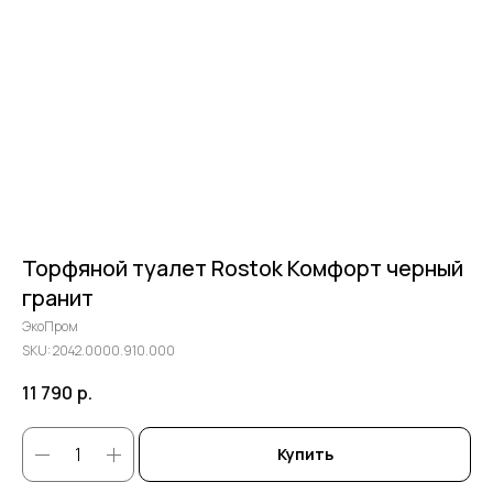
Торфяной туалет Rostok Комфорт черный
гранит
ЭкоПром
SKU:
2042.0000.910.000
11 790
р.
Купить