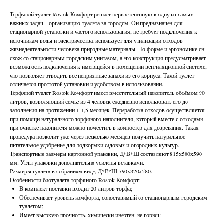
Торфяной туалет Rostok Комфорт решает первостепенную и одну из самых
важных задач – организацию туалета за городом. Он предназначен для
стационарной установки и частого использования, не требует подключения к
источникам воды и электричества, использует для утилизации отходов
жизнедеятельности человека природные материалы. По форме и эргономике он
схож со стационарным городским унитазом, а его конструкция предусматривает
возможность подключения к имеющейся в помещении вентиляционной системе,
что позволяет отводить все неприятные запахи из его корпуса. Такой туалет
отличается простотой установки и удобством в использовании.
Торфяной туалет Rostok Комфорт имеет вместительный накопитель объёмом 90
литров, позволяющий семье из 4 человек ежедневно использовать его до
заполнения на протяжении 1-1,5 месяцев. Переработка отходов осуществляется
при помощи натурального торфяного наполнителя, который вместе с отходами
при очистке накопителя можно поместить в компостер для дозревания. Такая
процедура позволит уже через несколько месяцев получить натуральное
питательное удобрение для подкормки садовых и огородных культур.
Транспортные размеры картонной упаковки, Д*В*Ш составляют 815х500х590
мм. Углы упаковки дополнительно усилены вставками.
Размеры туалета в собранном виде, Д*В*Ш 790х820х580.
Особенности биотуалета торфяного Rostok Комфорт:
В комплект поставки входит 20 литров торфа;
Обеспечивает уровень комфорта, сопоставимый со стационарным городским
туалетом;
Имеет высокую прочность, химически инертен, не горюч;