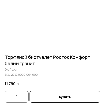
Торфяной биотуалет Росток Комфорт
белый гранит
ЭкоПром
SKU:
2042.0000.004.000
11 790
р.
Купить