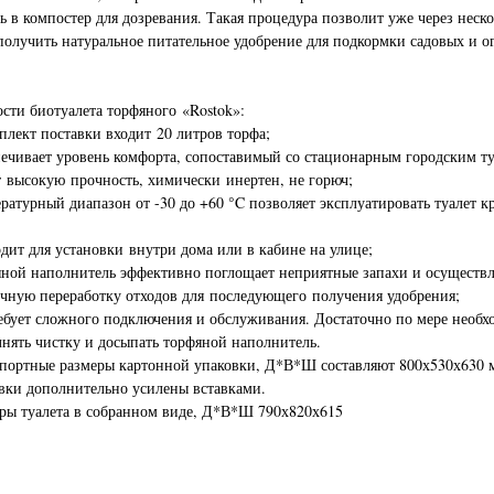
ь в компостер для дозревания. Такая процедура позволит уже через неск
получить натуральное питательное удобрение для подкормки садовых и 
сти биотуалета торфяного «Rostok»:
плект поставки входит 20 литров торфа;
ечивает уровень комфорта, сопоставимый со стационарным городским ту
 высокую прочность, химически инертен, не горюч;
ратурный диапазон от -30 до +60 °C позволяет эксплуатировать туалет к
дит для установки внутри дома или в кабине на улице;
ной наполнитель эффективно поглощает неприятные запахи и осуществл
чную переработку отходов для последующего получения удобрения;
ебует сложного подключения и обслуживания. Достаточно по мере необх
нять чистку и досыпать торфяной наполнитель.
портные размеры картонной упаковки, Д*В*Ш составляют 800х530х630 
вки дополнительно усилены вставками.
ры туалета в собранном виде, Д*В*Ш 790х820х615