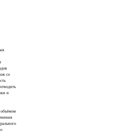
мых
т
одов
хож со
сть
отводить
вки и
ь объёмом
олнения
урального
но