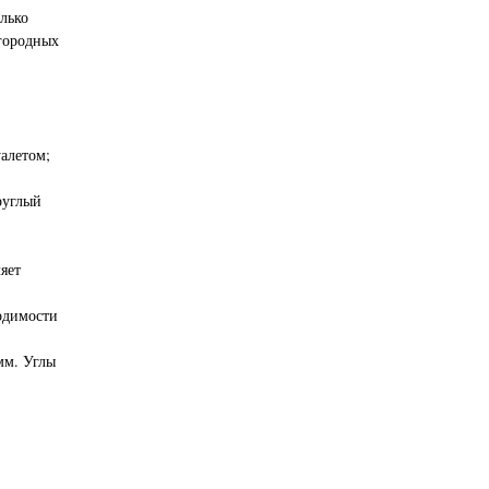
олько
огородных
алетом;
руглый
яет
одимости
мм. Углы