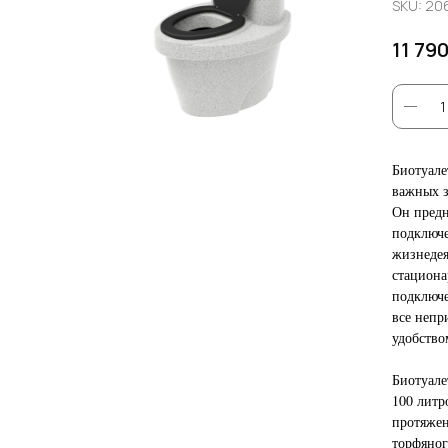
SKU:
206
11 79
Биотуале
важных з
Он предн
подключе
жизнедея
стациона
подключе
все непр
удобство
Биотуале
100 литр
протяжен
торфяног