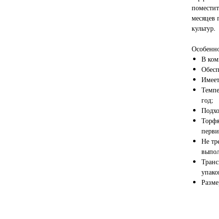
поместит
месяцев 
культур.
Особенно
В ком
Обесп
Имеет
Темпе
год;
Подхо
Торфя
перви
Не тр
выпол
Транс
упако
Разме