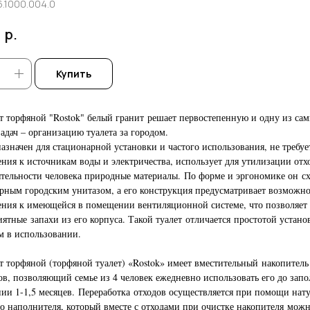
.1000.004.0
р.
0
Купить
т торфяной "Rostok" белый гранит решает первостепенную и одну из са
адач – организацию туалета за городом.
азначен для стационарной установки и частого использования, не требуе
ния к источникам воды и электричества, использует для утилизации отх
тельности человека природные материалы. По форме и эргономике он с
рным городским унитазом, а его конструкция предусматривает возможно
ния к имеющейся в помещении вентиляционной системе, что позволяет 
иятные запахи из его корпуса. Такой туалет отличается простотой устано
м в использовании.
т торфяной (торфяной туалет) «Rostok» имеет вместительный накопител
ов, позволяющий семье из 4 человек ежедневно использовать его до зап
ии 1-1,5 месяцев. Переработка отходов осуществляется при помощи нат
о наполнителя, который вместе с отходами при очистке накопителя мож