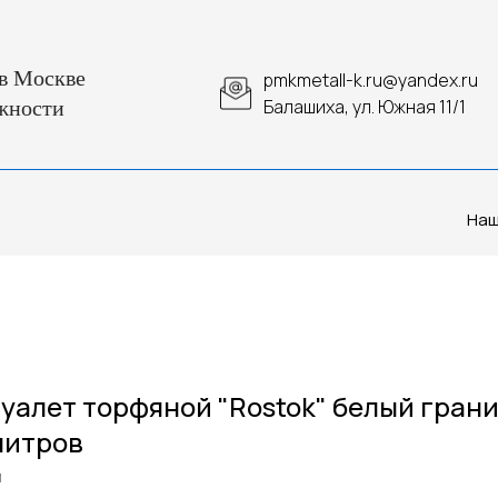
в Москве
pmkmetall-k.ru@yandex.ru
Балашиха, ул. Южная 11/1
жности
Наш
уалет торфяной "Rostok" белый гран
литров
м