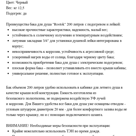
Цвет: Черный
Вес: кг 12,5
Подогрев: да
Преимущества бака для душа "Rostok" 200 литров с подогревом и лейкой:
высокие прочностные характеристики, надежность, малый вес;
устойчивость к солнечному излучению и температурным воздействиям;
латунная закладная 3/4" для установки душевой лейки интегрирована в
корпус;
невосприимчивость к коррозии, устойчивость к агрессивной среде;
ускоренный нагрев воды от солнца, благодаря черному цвету бака;
возможность приобретения бака для душа с электрическим подогревом;
плоская форма бака – позволяет устанавливать его вместо крыши кабины;
универсальное решение, полностью готовое к эксплуатации.
Бак объемом 200 литров удобно использовать в кабинке для летнего душа в
качестве крыши всей конструкции. Емкость изготовлена из
безопасного полиэтилена, не подвержена воздействую УФ лучей
и коррозии. Для Вашего удобства все баки для душа уже оснащены отводом -
угловым штуцером диаметром 20 мм - для более комфортного залива воды не
только через крышку, но и с помощью подключаемого шланга.
ВНИМАНИЕ! Необходимые меры безопасности при эксплуатации:
Крайне нежелательно использовать ТЭН во время дождя.