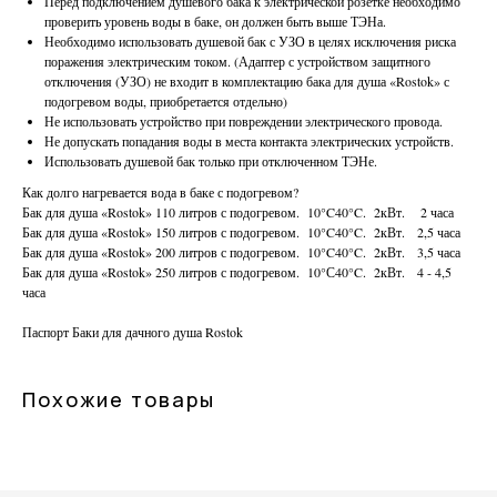
Перед подключением душевого бака к электрической розетке необходимо
проверить уровень воды в баке, он должен быть выше ТЭНа.
Необходимо использовать душевой бак с УЗО в целях исключения риска
поражения электрическим током. (Адаптер с устройством защитного
отключения (УЗО) не входит в комплектацию бака для душа «Rostok» с
подогревом воды, приобретается отдельно)
Не использовать устройство при повреждении электрического провода.
Не допускать попадания воды в места контакта электрических устройств.
Использовать душевой бак только при отключенном ТЭНе.
Как долго нагревается вода в баке с подогревом?
Бак для душа «Rostok» 110 литров с подогревом. 10°C40°C. 2кВт. 2 часа
Бак для душа «Rostok» 150 литров с подогревом. 10°C40°C. 2кВт. 2,5 часа
Бак для душа «Rostok» 200 литров с подогревом. 10°C40°C. 2кВт. 3,5 часа
Бак для душа «Rostok» 250 литров с подогревом. 10°С40°C. 2кВт. 4 - 4,5
часа
Паспорт Баки для дачного душа Rostok
Похожие товары